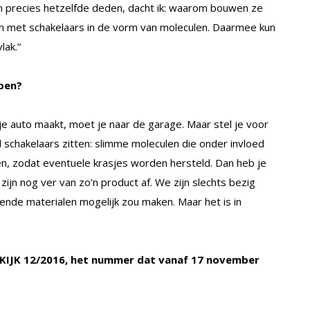
en precies hetzelfde deden, dacht ik: waarom bouwen ze
n met schakelaars in de vorm van moleculen. Daarmee kun
lak.”
ben?
 je auto maakt, moet je naar de garage. Maar stel je voor
l schakelaars zitten: slimme moleculen die onder invloed
n, zodat eventuele krasjes worden hersteld. Dan heb je
ijn nog ver van zo’n product af. We zijn slechts bezig
lende materialen mogelijk zou maken. Maar het is in
 in KIJK 12/2016, het nummer dat vanaf 17 november