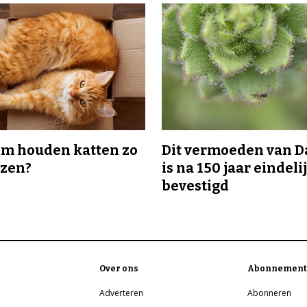
m houden katten zo
Dit vermoeden van 
ozen?
is na 150 jaar eindeli
bevestigd
Over ons
Abonnement
Adverteren
Abonneren