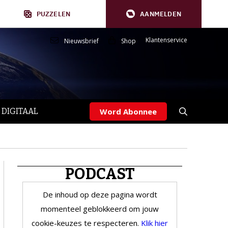
PUZZELEN
AANMELDEN
Klantenservice
Nieuwsbrief
Shop
 DIGITAAL
Word Abonnee
PODCAST
De inhoud op deze pagina wordt
momenteel geblokkeerd om jouw
cookie-keuzes te respecteren.
Klik hier