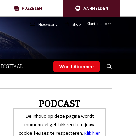
PUZZELEN
AANMELDEN
Klantenservice
Nieuwsbrief
Shop
 DIGITAAL
Word Abonnee
PODCAST
De inhoud op deze pagina wordt
momenteel geblokkeerd om jouw
cookie-keuzes te respecteren.
Klik hier