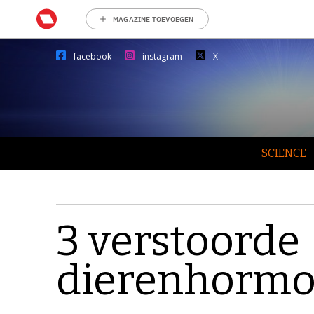
MAGAZINE TOEVOEGEN
facebook
instagram
X
SCIENCE
3 verstoorde
dierenhorm