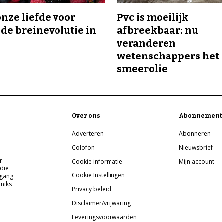
onze liefde voor
Pvc is moeilijk
 de breinevolutie in
afbreekbaar: nu
veranderen
wetenschappers het 
smeerolie
Over ons
Abonnement
Adverteren
Abonneren
Colofon
Nieuwsbrief
r
Cookie informatie
Mijn account
 die
Cookie Instellingen
pgang
 niks
Privacy beleid
Disclaimer/vrijwaring
Leveringsvoorwaarden