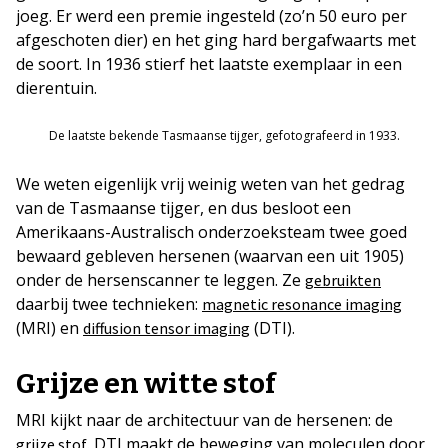
joeg. Er werd een premie ingesteld (zo’n 50 euro per
afgeschoten dier) en het ging hard bergafwaarts met
de soort. In 1936 stierf het laatste exemplaar in een
dierentuin.
De laatste bekende Tasmaanse tijger, gefotografeerd in 1933.
We weten eigenlijk vrij weinig weten van het gedrag
van de Tasmaanse tijger, en dus besloot een
Amerikaans-Australisch onderzoeksteam twee goed
bewaard gebleven hersenen (waarvan een uit 1905)
onder de hersenscanner te leggen. Ze
gebruikten
daarbij twee technieken:
magnetic resonance imaging
(MRI) en
(DTI).
diffusion tensor imaging
Grijze en witte stof
MRI kijkt naar de architectuur van de hersenen: de
. DTI maakt de beweging van moleculen door
grijze stof