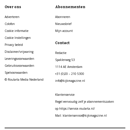
Over ons
Abonnementen
Adverteren
Abonneren
Colofon
Nieuwsbrief
Cookie informatie
Mijn account
Cookie Instellingen
Contact
Privacy beleid
Disclaimer/vrijwaring
Redactie
Leveringsvoorwaarden
Spaklerweg 53
Gebruiksvoorwaarden
1114 AE Amsterdam
Spelvoorwaarden
+31 (0)20 – 210 5300
© Roularta Media Nederland
info@kijkmagazine.nl
Klantenservice
Regel eenvoudig zelf je abonnementszaken
op https://service.roularta.nl/
Mail: klantenservice@kijkmagazine.nl