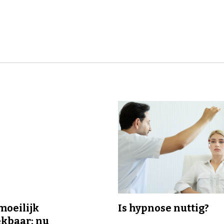
 moeilijk
Is hypnose nuttig?
kbaar: nu