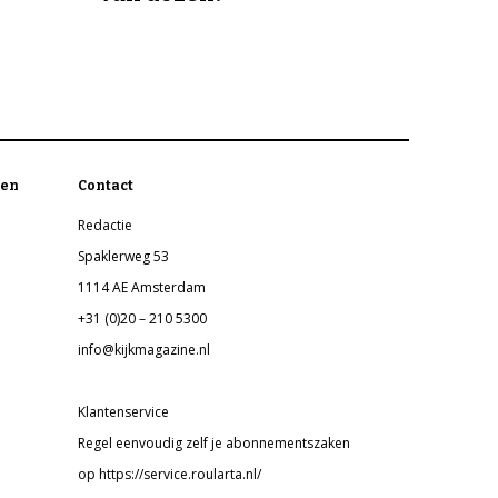
en
Contact
Redactie
Spaklerweg 53
1114 AE Amsterdam
+31 (0)20 – 210 5300
info@kijkmagazine.nl
Klantenservice
Regel eenvoudig zelf je abonnementszaken
op https://service.roularta.nl/