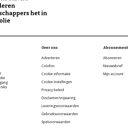
deren
chappers het in
olie
Over ons
Abonnement
Adverteren
Abonneren
Colofon
Nieuwsbrief
r
Cookie informatie
Mijn account
 die
Cookie Instellingen
pgang
 niks
Privacy beleid
Disclaimer/vrijwaring
Leveringsvoorwaarden
Gebruiksvoorwaarden
Spelvoorwaarden