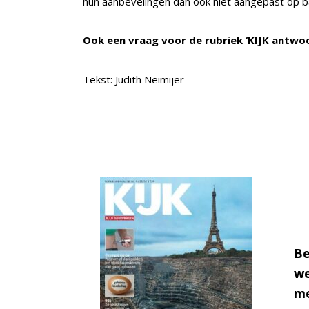
hun aanbevelingen dan ook niet aangepast op ba
Ook een vraag voor de rubriek ‘KIJK antwo
Tekst: Judith Neimijer
Be
we
me