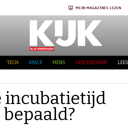
MIJN MAGAZINES LEZEN
TECH
SPACE
MENS
GESCHIEDENIS
LEES
 incubatietijd
s bepaald?