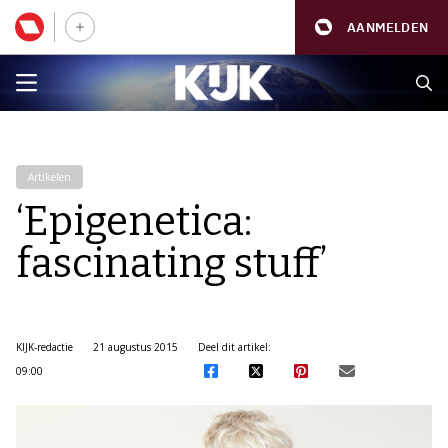
AANMELDEN
Artikelen
‘Epigenetica:
fascinating stuff’
KIJK-redactie
21 augustus 2015
Deel dit artikel:
09:00