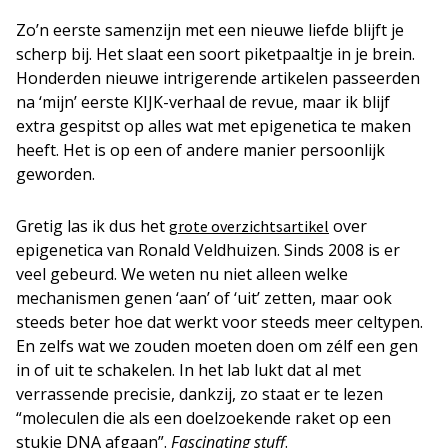
Zo’n eerste samenzijn met een nieuwe liefde blijft je
scherp bij. Het slaat een soort piketpaaltje in je brein.
Honderden nieuwe intrigerende artikelen passeerden
na ‘mijn’ eerste KIJK-verhaal de revue, maar ik blijf
extra gespitst op alles wat met epigenetica te maken
heeft. Het is op een of andere manier persoonlijk
geworden.
Gretig las ik dus het
over
grote overzichtsartikel
epigenetica van Ronald Veldhuizen. Sinds 2008 is er
veel gebeurd. We weten nu niet alleen welke
mechanismen genen ‘aan’ of ‘uit’ zetten, maar ook
steeds beter hoe dat werkt voor steeds meer celtypen.
En zelfs wat we zouden moeten doen om zélf een gen
in of uit te schakelen. In het lab lukt dat al met
verrassende precisie, dankzij, zo staat er te lezen
“moleculen die als een doelzoekende raket op een
stukje DNA afgaan”.
Fascinating stuff
.