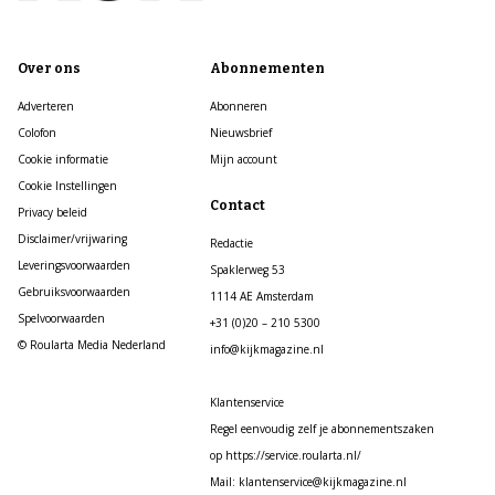
Over ons
Abonnementen
Adverteren
Abonneren
Colofon
Nieuwsbrief
Cookie informatie
Mijn account
Cookie Instellingen
Contact
Privacy beleid
Disclaimer/vrijwaring
Redactie
Leveringsvoorwaarden
Spaklerweg 53
Gebruiksvoorwaarden
1114 AE Amsterdam
Spelvoorwaarden
+31 (0)20 – 210 5300
© Roularta Media Nederland
info@kijkmagazine.nl
Klantenservice
Regel eenvoudig zelf je abonnementszaken
op https://service.roularta.nl/
Mail: klantenservice@kijkmagazine.nl