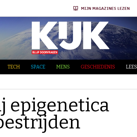
MIJN MAGAZINES LEZEN
TECH
SPACE
MENS
GESCHIEDENIS
LEES
j epigenetica
bestrijden