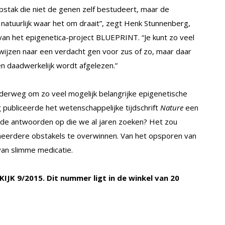
stak die niet de genen zelf bestudeert, maar de
s natuurlijk waar het om draait”, zegt Henk Stunnenberg,
 van het epigenetica-project BLUEPRINT. “Je kunt zo veel
 wijzen naar een verdacht gen voor zus of zo, maar daar
gen daadwerkelijk wordt afgelezen.”
nderweg om zo veel mogelijk belangrijke epigenetische
 publiceerde het wetenschappelijke tijdschrift
Nature
een
k de antwoorden op die we al jaren zoeken? Het zou
meerdere obstakels te overwinnen. Van het opsporen van
van slimme medicatie.
 KIJK 9/2015. Dit nummer ligt in de winkel van 20