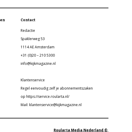
en
Contact
Redactie
Spaklerweg 53
1114 AE Amsterdam
+31 (0)20 – 210 5300
info@kijkmagazine.nl
Klantenservice
Regel eenvoudig zelf je abonnementszaken
op https://service.roularta.nl/
Mail: klantenservice@kijkmagazine.nl
Roularta Media Nederland ©