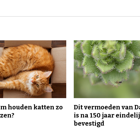
m houden katten zo
Dit vermoeden van 
ozen?
is na 150 jaar eindeli
bevestigd