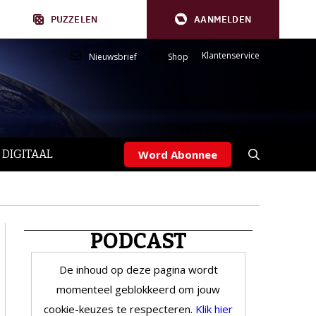
PUZZELEN
AANMELDEN
Klantenservice
Nieuwsbrief
Shop
 DIGITAAL
Word Abonnee
PODCAST
De inhoud op deze pagina wordt
momenteel geblokkeerd om jouw
cookie-keuzes te respecteren.
Klik hier