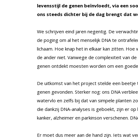
levensstijl de genen beïnvloedt, via een so
ons steeds dichter bij de dag brengt dat we 
We schrijven eind jaren negentig. De verwac
de poging om al het menselijk DNA te ontrafelen
lichaam. Hoe knap het in elkaar kan zitten. Hoe
de ander niet. Vanwege de complexiteit van de
genen ontdekt moesten worden om een goede bl
De uitkomst van het project stelde een beetje 
genen gevonden. Sterker nog: ons DNA verblee
watervlo en zelfs bij dat van simpele planten z
die dankzij DNA-analyses is geboekt, zijn er o
kanker, alzheimer en parkinson verschenen. DNA
Er moet dus meer aan de hand zijn. Iets wat ve