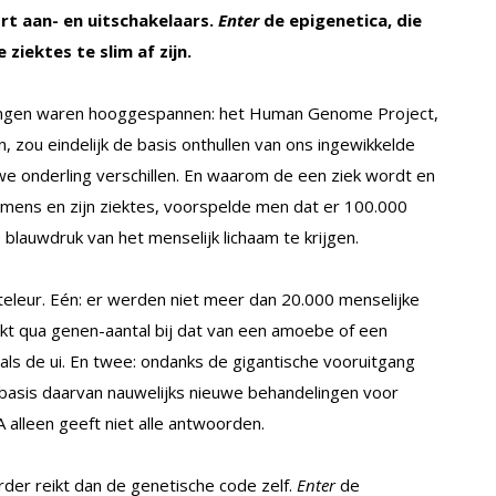
ort aan- en uitschakelaars.
Enter
de epigenetica, die
ziektes te slim af zijn.
htingen waren hooggespannen: het Human Genome Project,
, zou eindelijk de basis onthullen van ons ingewikkelde
 we onderling verschillen. En waarom de een ziek wordt en
 mens en zijn ziektes, voorspelde men dat er 100.000
auwdruk van het menselijk lichaam te krijgen.
teleur. Eén: er werden niet meer dan 20.000 menselijke
kt qua genen-aantal bij dat van een amoebe of een
oals de ui. En twee: ondanks de gigantische vooruitgang
p basis daarvan nauwelijks nieuwe behandelingen voor
 alleen geeft niet alle antwoorden.
rder reikt dan de genetische code zelf.
Enter
de