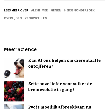
LEES MEER OVER
ALZHEIMER
GENEN
HERSENONDERZOEK
OVERLIJDEN
ZENUWCELLEN
Meer Science
Kan AI ons helpen om dierentaal te
ontcijferen?
Zette onze liefde voor suiker de
breinevolutie in gang?
Pvc is moeilijk afbreekbaar: nu