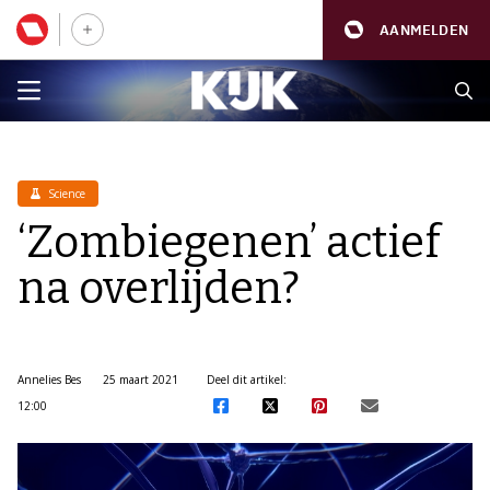
AANMELDEN
Science
‘Zombiegenen’ actief
na overlijden?
Annelies Bes
25 maart 2021
Deel dit artikel:
12:00