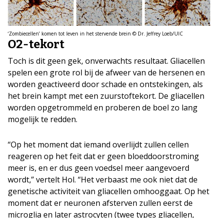
‘Zombiecellen’ komen tot leven in het stervende brein © Dr. Jeffrey Loeb/UIC
O2-tekort
Toch is dit geen gek, onverwachts resultaat. Gliacellen
spelen een grote rol bij de afweer van de hersenen en
worden geactiveerd door schade en ontstekingen, als
het brein kampt met een zuurstoftekort. De gliacellen
worden opgetrommeld en proberen de boel zo lang
mogelijk te redden.
“Op het moment dat iemand overlijdt zullen cellen
reageren op het feit dat er geen bloeddoorstroming
meer is, en er dus geen voedsel meer aangevoerd
wordt,” vertelt Hol. “Het verbaast me ook niet dat de
genetische activiteit van gliacellen omhooggaat. Op het
moment dat er neuronen afsterven zullen eerst de
microglia en later astrocyten (twee types gliacellen,