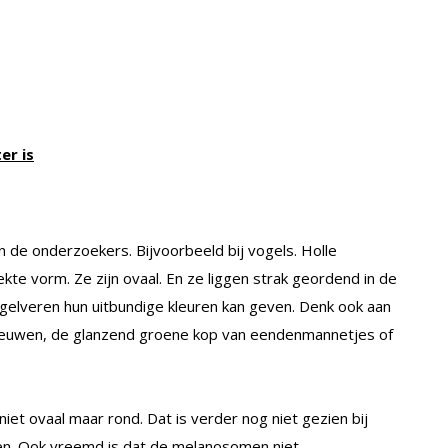
er is
 de onderzoekers. Bijvoorbeeld bij vogels. Holle
te vorm. Ze zijn ovaal. En ze liggen strak geordend in de
gelveren hun uitbundige kleuren kan geven. Denk ook aan
reeuwen, de glanzend groene kop van eendenmannetjes of
et ovaal maar rond. Dat is verder nog niet gezien bij
en. Ook vreemd is dat de melanosomen niet