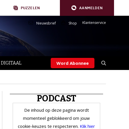
PUZZELEN
AANMELDEN
Klantenservice
Nieuwsbrief
Shop
 DIGITAAL
Word Abonnee
PODCAST
De inhoud op deze pagina wordt
momenteel geblokkeerd om jouw
cookie-keuzes te respecteren.
Klik hier