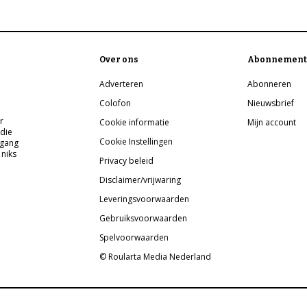
Over ons
Abonnement
Adverteren
Abonneren
Colofon
Nieuwsbrief
r
Cookie informatie
Mijn account
 die
Cookie Instellingen
pgang
 niks
Privacy beleid
Disclaimer/vrijwaring
Leveringsvoorwaarden
Gebruiksvoorwaarden
Spelvoorwaarden
© Roularta Media Nederland