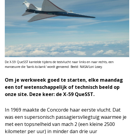
De X-59 QueSST kantelde tijdens de testvlucht naar links en naar rechts, een
manoeuvre die 'bank‑to‑bank' wordt genoemd. Beeld: NASA/Lori Losey.
Om je werkweek goed te starten, elke maandag
een tof wetenschappelijk of technisch beeld op
onze site. Deze keer: de X-59 QueSST.
In 1969 maakte de Concorde haar eerste vlucht. Dat
was een supersonisch passagiersvliegtuig waarmee je
met een topsnelheid van mach 2 (een kleine 2500
kilometer per uur) in minder dan drie uur