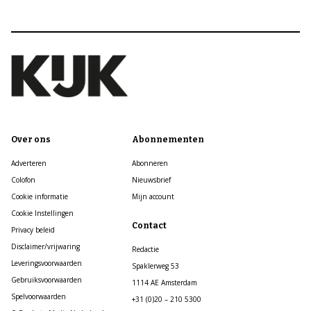
Over ons
Abonnementen
Adverteren
Abonneren
Colofon
Nieuwsbrief
Cookie informatie
Mijn account
Cookie Instellingen
Contact
Privacy beleid
Disclaimer/vrijwaring
Redactie
Leveringsvoorwaarden
Spaklerweg 53
Gebruiksvoorwaarden
1114 AE Amsterdam
Spelvoorwaarden
+31 (0)20 – 210 5300