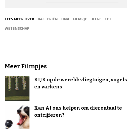
LEES MEER OVER
BACTERIËN
DNA
FILMPJE
UITGELICHT
WETENSCHAP
Meer Filmpjes
KIJK op de wereld: vliegtuigen, vogels
en varkens
Kan AI ons helpen om dierentaal te
ontcijferen?