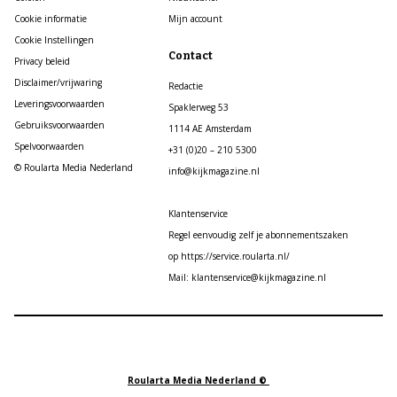
Cookie informatie
Mijn account
Cookie Instellingen
Contact
Privacy beleid
Disclaimer/vrijwaring
Redactie
Leveringsvoorwaarden
Spaklerweg 53
Gebruiksvoorwaarden
1114 AE Amsterdam
Spelvoorwaarden
+31 (0)20 – 210 5300
© Roularta Media Nederland
info@kijkmagazine.nl
Klantenservice
Regel eenvoudig zelf je abonnementszaken
op https://service.roularta.nl/
Mail: klantenservice@kijkmagazine.nl
Roularta Media Nederland ©