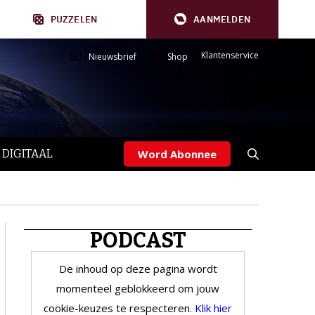
PUZZELEN
AANMELDEN
Klantenservice
Nieuwsbrief
Shop
 DIGITAAL
Word Abonnee
PODCAST
De inhoud op deze pagina wordt
momenteel geblokkeerd om jouw
cookie-keuzes te respecteren.
Klik hier