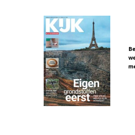
Be
we
me