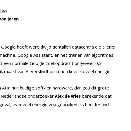
ika
van jaren
oogle heeft wereldwijd tientallen datacentra die allerlei
chine, Google Assistant, en het trainen van algoritmes.
ikt een normale Google zoekopdracht ongeveer 0,3
k maakt van AI verslindt bijna tien keer zo veel energie.
I in hun huidige soft- en hardware, dan zou dit grote
e Nederlandse onderzoeker
berekende dat
Alex de Vries
geval, evenveel energie zou gebruiken als heel Ierland.