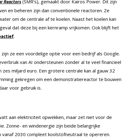
(SMR’s), gemaakt door Kairos Power. Dit zijn
r Reactors
wen en beheren zijn dan conventionele reactoren. Ze
water om de centrale af te koelen. Naast het koelen kan
geval dat deze bij een kernramp vrijkomen. Ook blijft het
.
oactief
zijn ze een voordelige optie voor een bedrijf als Google.
verbruik van AI ondersteunen zonder al te veel financieel
 zes miljard euro. Een grotere centrale kan al gauw 32
stemming gekregen om een demonstratiereactor te bouwen
laar voor gebruik is.
t aan elektriciteit opwekken, maar zet niet voor de
ie. Zonne- en windenergie zijn beide belangrijke
m vanaf 2030 compleet koolstofneutraal te opereren.