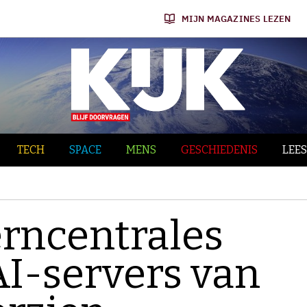
MIJN MAGAZINES LEZEN
TECH
SPACE
MENS
GESCHIEDENIS
LEES
erncentrales
I-servers van