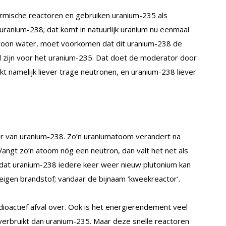
mische reactoren en gebruiken uranium-235 als
el uranium-238; dat komt in natuurlijk uranium nu eenmaal
oon water, moet voorkomen dat dit uranium-238 de
 zijn voor het uranium-235. Dat doet de moderator door
 namelijk liever trage neutronen, en uranium-238 liever
ur van uranium-238. Zo’n uraniumatoom verandert na
Vangt zo’n atoom nóg een neutron, dan valt het net als
rdat uranium-238 iedere keer weer nieuw plutonium kan
 eigen brandstof; vandaar de bijnaam ‘kweekreactor’.
radioactief afval over. Ook is het energierendement veel
erbruikt dan uranium-235. Maar deze snelle reactoren