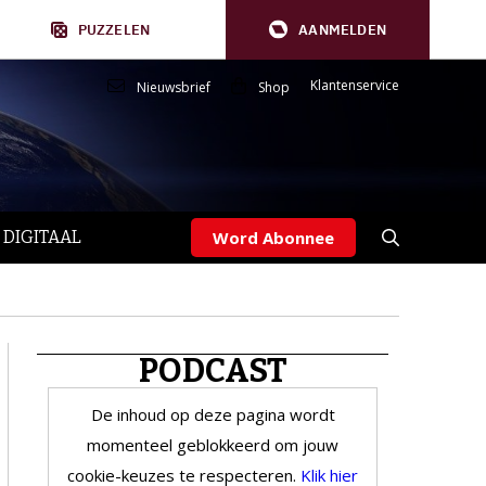
PUZZELEN
AANMELDEN
Klantenservice
Nieuwsbrief
Shop
 DIGITAAL
Word Abonnee
PODCAST
De inhoud op deze pagina wordt
momenteel geblokkeerd om jouw
cookie-keuzes te respecteren.
Klik hier