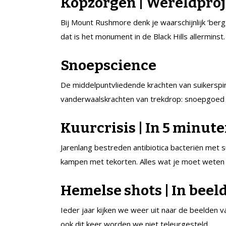
Kopzorgen | Wereldpro
Bij Mount Rushmore denk je waarschijnlijk ‘berg
dat is het monument in de Black Hills allerminst.
Snoepscience
De middelpuntvliedende krachten van suikerspinn
vanderwaalskrachten van trekdrop: snoepgoed 
Kuurcrisis | In 5 minut
Jarenlang bestreden antibiotica bacteriën met 
kampen met tekorten. Alles wat je moet weten o
Hemelse shots | In beel
Ieder jaar kijken we weer uit naar de beelden 
ook dit keer worden we niet teleurgesteld.