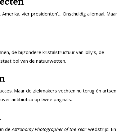
jecten
, Amerika, vier presidenten’… Onschuldig allemaal. Maar
en, de bijzondere kristalstructuur van lolly’s, de
staat bol van de natuurwetten.
en
succes. Maar de ziekmakers vechten nu terug én artsen
ver antibiotica op twee pagina’s.
d
van de
Astronomy Photographer of the Year
-wedstrijd. En