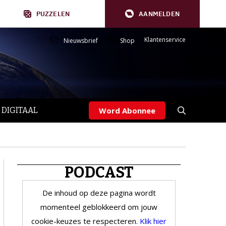
PUZZELEN
AANMELDEN
Klantenservice
Nieuwsbrief
Shop
 DIGITAAL
Word Abonnee
PODCAST
De inhoud op deze pagina wordt
momenteel geblokkeerd om jouw
cookie-keuzes te respecteren.
Klik hier