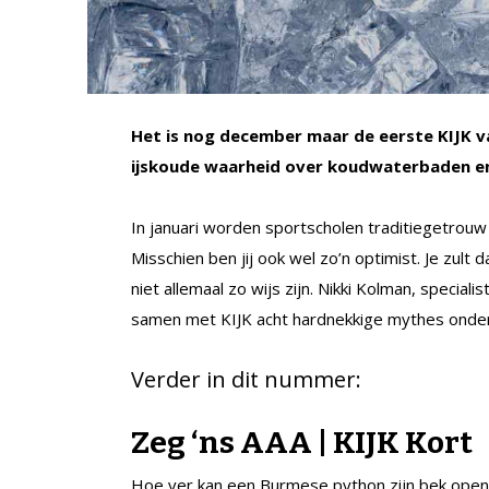
Het is nog december maar de eerste KIJK van
ijskoude waarheid over koudwaterbaden e
In januari worden sportscholen traditiegetr
Misschien ben jij ook wel zo’n optimist. Je zul
niet allemaal zo wijs zijn. Nikki Kolman, speci
samen met KIJK acht hardnekkige mythes onder
Verder in dit nummer:
Zeg ‘ns AAA | KIJK Kort
Hoe ver kan een Burmese python zijn bek openen