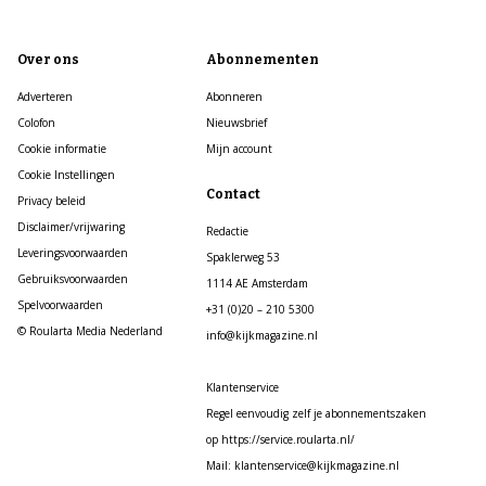
Over ons
Abonnementen
Adverteren
Abonneren
Colofon
Nieuwsbrief
Cookie informatie
Mijn account
Cookie Instellingen
Contact
Privacy beleid
Disclaimer/vrijwaring
Redactie
Leveringsvoorwaarden
Spaklerweg 53
Gebruiksvoorwaarden
1114 AE Amsterdam
Spelvoorwaarden
+31 (0)20 – 210 5300
© Roularta Media Nederland
info@kijkmagazine.nl
Klantenservice
Regel eenvoudig zelf je abonnementszaken
op https://service.roularta.nl/
Mail: klantenservice@kijkmagazine.nl