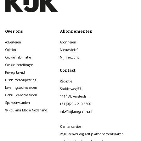
Over ons
Abonnementen
Adverteren
Abonneren
Colofon
Nieuwsbrief
Cookie informatie
Mijn account
Cookie Instellingen
Contact
Privacy beleid
Disclaimer/vrijwaring
Redactie
Leveringsvoorwaarden
Spaklerweg 53
Gebruiksvoorwaarden
1114 AE Amsterdam
Spelvoorwaarden
+31 (0)20 – 210 5300
© Roularta Media Nederland
info@kijkmagazine.nl
Klantenservice
Regel eenvoudig zelf je abonnementszaken