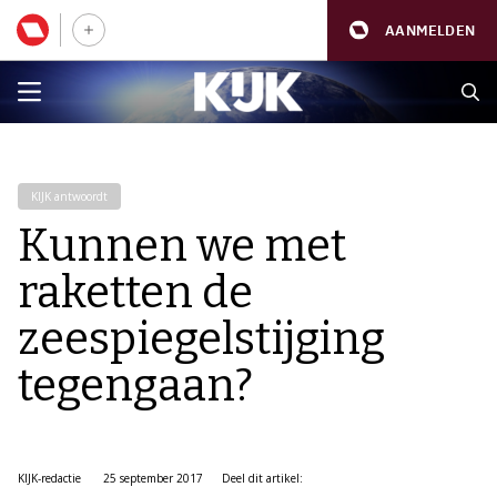
AANMELDEN
KIJK antwoordt
Kunnen we met
raketten de
zeespiegelstijging
tegengaan?
KIJK-redactie
25 september 2017
Deel dit artikel: