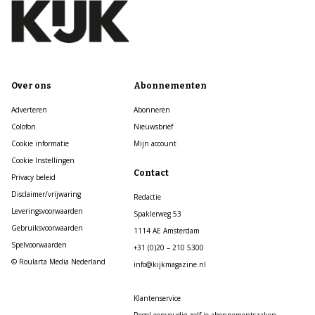
Over ons
Abonnementen
Adverteren
Abonneren
Colofon
Nieuwsbrief
Cookie informatie
Mijn account
Cookie Instellingen
Contact
Privacy beleid
Disclaimer/vrijwaring
Redactie
Leveringsvoorwaarden
Spaklerweg 53
Gebruiksvoorwaarden
1114 AE Amsterdam
Spelvoorwaarden
+31 (0)20 – 210 5300
© Roularta Media Nederland
info@kijkmagazine.nl
Klantenservice
Regel eenvoudig zelf je abonnementszaken