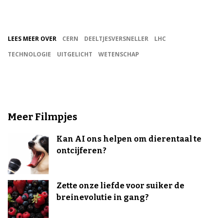
LEES MEER OVER
CERN
DEELTJESVERSNELLER
LHC
TECHNOLOGIE
UITGELICHT
WETENSCHAP
Meer Filmpjes
Kan AI ons helpen om dierentaal te
ontcijferen?
Zette onze liefde voor suiker de
breinevolutie in gang?