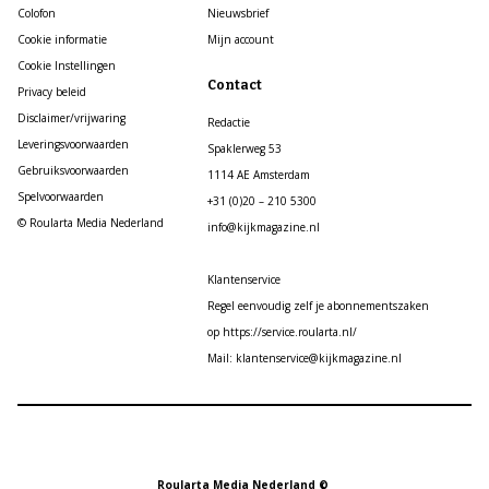
Colofon
Nieuwsbrief
Cookie informatie
Mijn account
Cookie Instellingen
Contact
Privacy beleid
Disclaimer/vrijwaring
Redactie
Leveringsvoorwaarden
Spaklerweg 53
Gebruiksvoorwaarden
1114 AE Amsterdam
Spelvoorwaarden
+31 (0)20 – 210 5300
© Roularta Media Nederland
info@kijkmagazine.nl
Klantenservice
Regel eenvoudig zelf je abonnementszaken
op https://service.roularta.nl/
Mail: klantenservice@kijkmagazine.nl
Roularta Media Nederland ©