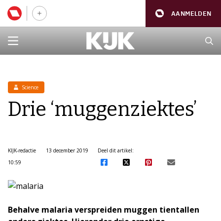
AANMELDEN
Science
Drie ‘muggenziektes’
KIJK-redactie
13 december 2019
Deel dit artikel:
10:59
Behalve malaria verspreiden muggen tientallen