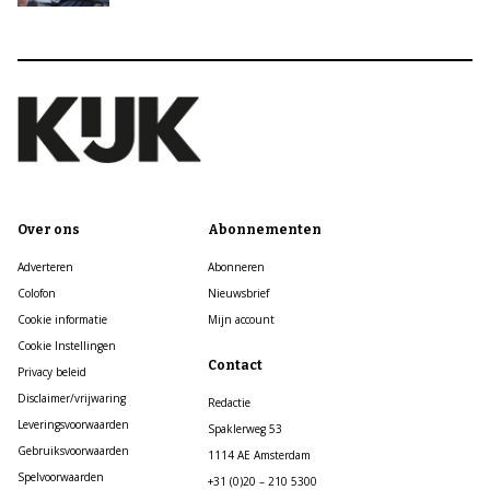
Over ons
Abonnementen
Adverteren
Abonneren
Colofon
Nieuwsbrief
Cookie informatie
Mijn account
Cookie Instellingen
Contact
Privacy beleid
Disclaimer/vrijwaring
Redactie
Leveringsvoorwaarden
Spaklerweg 53
Gebruiksvoorwaarden
1114 AE Amsterdam
Spelvoorwaarden
+31 (0)20 – 210 5300