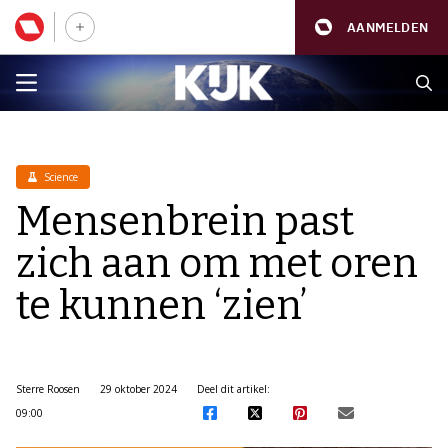
AANMELDEN
Science
Mensenbrein past
zich aan om met oren
te kunnen ‘zien’
Sterre Roosen
29 oktober 2024
Deel dit artikel:
09:00