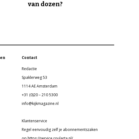
van dozen?
en
Contact
Redactie
Spaklerweg 53
1114 AE Amsterdam
+31 (0)20 – 210 5300
info@kijkmagazine.nl
Klantenservice
Regel eenvoudig zelf je abonnementszaken
op https://service.roularta.nl/