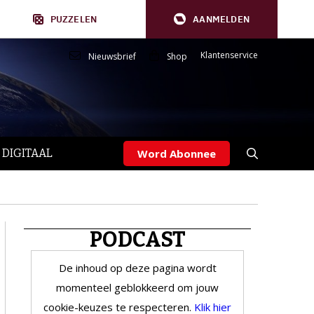
PUZZELEN
AANMELDEN
Klantenservice
Nieuwsbrief
Shop
 DIGITAAL
Word Abonnee
PODCAST
De inhoud op deze pagina wordt
momenteel geblokkeerd om jouw
cookie-keuzes te respecteren.
Klik hier