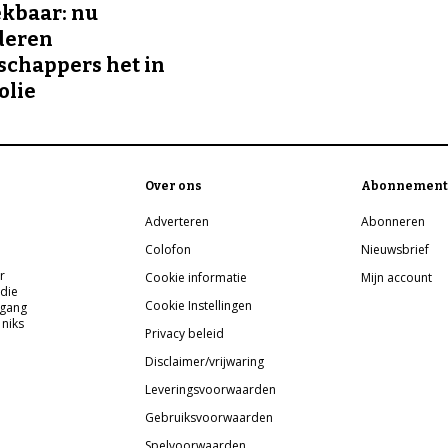
kbaar: nu
deren
chappers het in
olie
Over ons
Abonnement
Adverteren
Abonneren
Colofon
Nieuwsbrief
r
Cookie informatie
Mijn account
 die
Cookie Instellingen
pgang
 niks
Privacy beleid
Disclaimer/vrijwaring
Leveringsvoorwaarden
Gebruiksvoorwaarden
Spelvoorwaarden