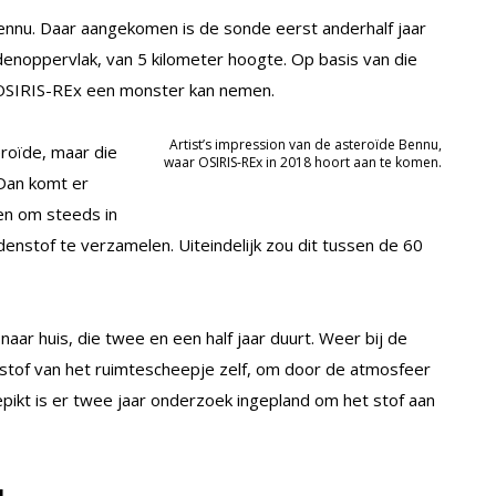
ennu. Daar aangekomen is de sonde eerst anderhalf jaar
denoppervlak, van 5 kilometer hoogte. Op basis van die
 OSIRIS-REx een monster kan nemen.
Artist’s impression van de asteroïde Bennu,
roïde, maar die
waar OSIRIS-REx in 2018 hoort aan te komen.
 Dan komt er
en om steeds in
denstof te verzamelen. Uiteindelijk zou dit tussen de 60
naar huis, die twee en een half jaar duurt. Weer bij de
stof van het ruimtescheepje zelf, om door de atmosfeer
pikt is er twee jaar onderzoek ingepland om het stof aan