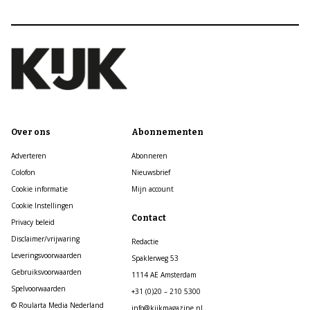
Over ons
Abonnementen
Adverteren
Abonneren
Colofon
Nieuwsbrief
Cookie informatie
Mijn account
Cookie Instellingen
Contact
Privacy beleid
Disclaimer/vrijwaring
Redactie
Leveringsvoorwaarden
Spaklerweg 53
Gebruiksvoorwaarden
1114 AE Amsterdam
Spelvoorwaarden
+31 (0)20 – 210 5300
© Roularta Media Nederland
info@kijkmagazine.nl