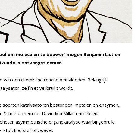
tool om moleculen te bouwen’ mogen Benjamin List en
heikunde in ontvangst nemen.
id van een chemische reactie beïnvloeden. Belangrijk
talysator, zelf niet verbruikt wordt.
e soorten katalysatoren bestonden: metalen en enzymen.
de Schotse chemicus David MacMillan ontdekten
ogeheten asymmetrische organokatalyse waarbij gebruik
rstof, koolstof of zwavel.