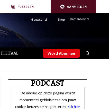
PUZZELEN
AANMELDEN
Klantenservice
Nieuwsbrief
Shop
 DIGITAAL
Word Abonnee
PODCAST
De inhoud op deze pagina wordt
momenteel geblokkeerd om jouw
cookie-keuzes te respecteren.
Klik hier