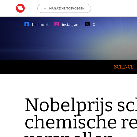
MAGAZINE TOEVOEGEN
facebook
instagram
X
SCIENCE
Nobelprijs s
chemische re