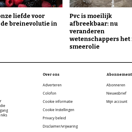
onze liefde voor
Pvc is moeilijk
 de breinevolutie in
afbreekbaar: nu
veranderen
wetenschappers het 
smeerolie
Over ons
Abonnement
Adverteren
Abonneren
Colofon
Nieuwsbrief
r
Cookie informatie
Mijn account
 die
Cookie Instellingen
pgang
 niks
Privacy beleid
Disclaimer/vrijwaring