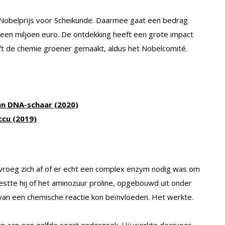
e Nobelprijs voor Scheikunde. Daarmee gaat een bedrag
een miljoen euro. De ontdekking heeft een grote impact
ft de chemie groener gemaakt, aldus het Nobelcomité.
an DNA-schaar (2020)
ccu (2019)
 vroeg zich af of er echt een complex enzym nodig was om
 testte hij of het aminozuur proline, opgebouwd uit onder
van een chemische reactie kon beïnvloeden. Het werkte.
n aan een zelfde soort onderzoek. Hij werkte daarvoor