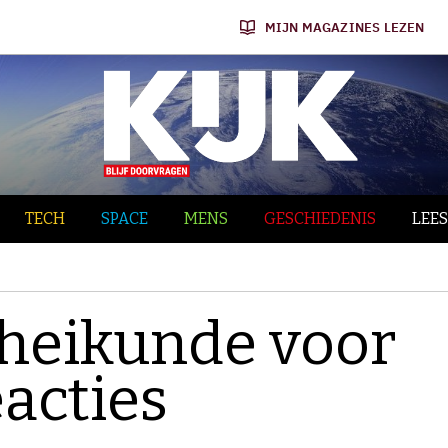
MIJN MAGAZINES LEZEN
TECH
SPACE
MENS
GESCHIEDENIS
LEES
cheikunde voor
acties