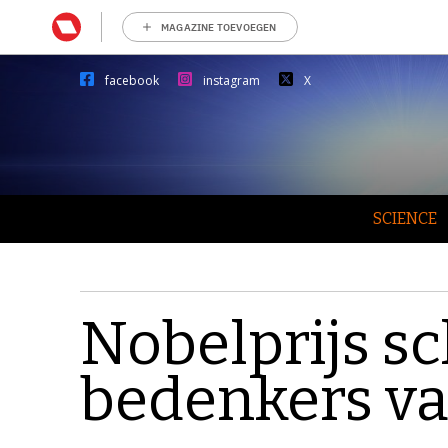
MAGAZINE TOEVOEGEN
facebook
instagram
X
SCIENCE
Nobelprijs s
bedenkers v