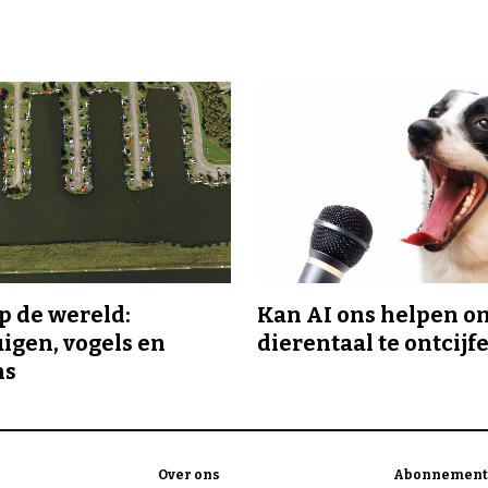
p de wereld:
Kan AI ons helpen o
uigen, vogels en
dierentaal te ontcijf
ns
Over ons
Abonnement