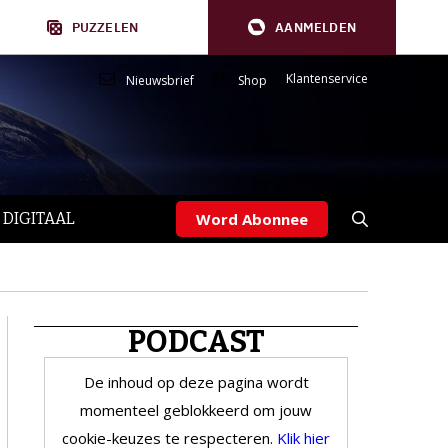
PUZZELEN
AANMELDEN
Klantenservice
Nieuwsbrief
Shop
 DIGITAAL
Word Abonnee
PODCAST
De inhoud op deze pagina wordt
momenteel geblokkeerd om jouw
cookie-keuzes te respecteren.
Klik hier