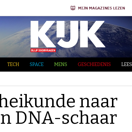
MIJN MAGAZINES LEZEN
TECH
SPACE
MENS
GESCHIEDENIS
LEES
cheikunde naar
an DNA-schaar