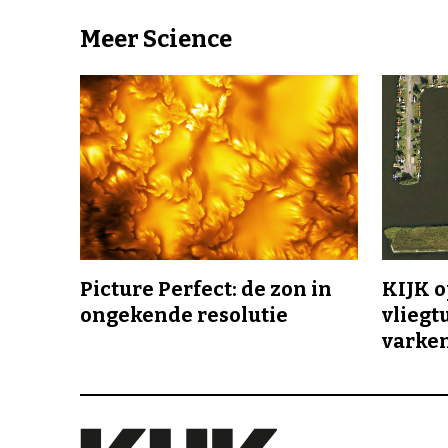
Meer Science
Picture Perfect: de zon in
KIJK o
ongekende resolutie
vliegt
varke