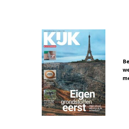
Be
we
me