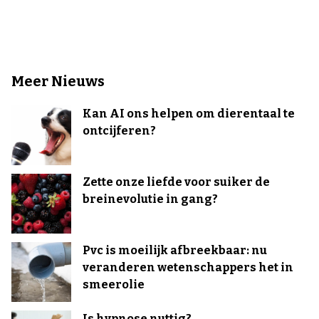
Meer Nieuws
Kan AI ons helpen om dierentaal te
ontcijferen?
Zette onze liefde voor suiker de
breinevolutie in gang?
Pvc is moeilijk afbreekbaar: nu
veranderen wetenschappers het in
smeerolie
Is hypnose nuttig?