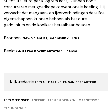
50 tot 100 euro per kilogram kost), kunnen nooit
concurreren met goedkope conventionele koeling. Hij
verwacht dat mangaan- en ijzerverbindingen dezelfde
eigenschappen kunnen hebben als het dure
gadolinium en de koelkast betaalbaar houden.
Bronnen:
,
,
New Scientist
Kennislink
TNO
Beeld:
GNU Free Documentation License
KIJK-redactie
.
LEES ALLE ARTIKELEN VAN DEZE AUTEUR
LEES MEER OVER
ENERGIE
ETEN EN DRINKEN
MAGNETISME
TECHNOLOGIE