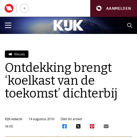
AANMELDEN
Nieuws
Ontdekking brengt
‘koelkast van de
toekomst’ dichterbij
KIJK-redactie
14 augustus 2010
Deel dit artikel:
16:00