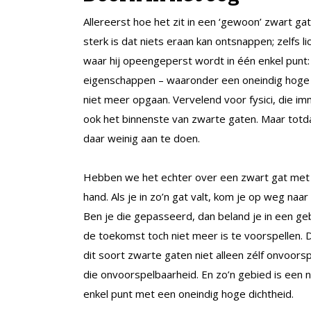
Allereerst hoe het zit in een ‘gewoon’ zwart ga
sterk is dat niets eraan kan ontsnappen; zelfs lic
waar hij opeengeperst wordt in één enkel punt: d
eigenschappen – waaronder een oneindig hoge di
niet meer opgaan. Vervelend voor fysici, die im
ook het binnenste van zwarte gaten. Maar tot
daar weinig aan te doen.
Hebben we het echter over een zwart gat met ee
hand. Als je in zo’n gat valt, kom je op weg n
Ben je die gepasseerd, dan beland je in een ge
de toekomst toch niet meer is te voorspellen. Dat
dit soort zwarte gaten niet alleen zélf onvoor
die onvoorspelbaarheid. En zo’n gebied is een 
enkel punt met een oneindig hoge dichtheid.