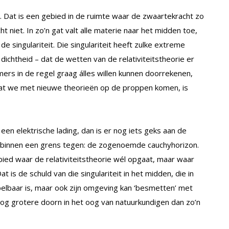
t. Dat is een gebied in de ruimte waar de zwaartekracht zo
ht niet. In zo’n gat valt alle materie naar het midden toe,
e singulariteit. Die singulariteit heeft zulke extreme
chtheid – dat de wetten van de relativiteitstheorie er
mers in de regel graag álles willen kunnen doorrekenen,
dat we met nieuwe theorieën op de proppen komen, is
n elektrische lading, dan is er nog iets geks aan de
aar binnen een grens tegen: de zogenoemde cauchyhorizon.
bied waar de relativiteitstheorie wél opgaat, maar waar
 is de schuld van die singulariteit in het midden, die in
spelbaar is, maar ook zijn omgeving kan ‘besmetten’ met
nog grotere doorn in het oog van natuurkundigen dan zo’n