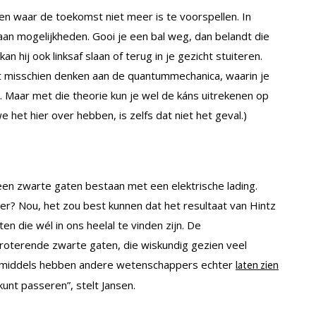
iken waar de toekomst niet meer is te voorspellen. In
aan mogelijkheden. Gooi je een bal weg, dan belandt die
 hij ook linksaf slaan of terug in je gezicht stuiteren.
t misschien denken aan de quantummechanica, waarin je
. Maar met die theorie kun je wel de káns uitrekenen op
 het hier over hebben, is zelfs dat niet het geval.)
een zwarte gaten bestaan met een elektrische lading.
r? Nou, het zou best kunnen dat het resultaat van Hintz
n die wél in ons heelal te vinden zijn. De
roterende zwarte gaten, die wiskundig gezien veel
nmiddels hebben andere wetenschappers echter
laten zien
kunt passeren”, stelt Jansen.