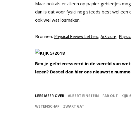
Maar ook als er alleen op papier gebiedjes mog
dan is dat voor fysici nog steeds best wel een 
ook wel wat losmaken.
Bronnen:
,
,
Physical Review Letters
ArXiv.org
Physic
Ben je geïnteresseerd in de wereld van wet
lezen? Bestel dan
ons nieuwste nummer
hier
LEES MEER OVER
ALBERT EINSTEIN
FAR OUT
KIJK 
WETENSCHAP
ZWART GAT