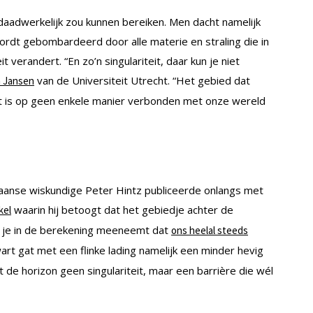
 daadwerkelijk zou kunnen bereiken. Men dacht namelijk
wordt gebombardeerd door alle materie en straling die in
eit verandert. “En zo’n singulariteit, daar kun je niet
van de Universiteit Utrecht. “Het gebied dat
 Jansen
 Het is op geen enkele manier verbonden met onze wereld
aanse wiskundige Peter Hintz publiceerde onlangs met
waarin hij betoogt dat het gebiedje achter de
kel
ls je in de berekening meeneemt dat
ons heelal steeds
wart gat met een flinke lading namelijk een minder hevig
 horizon geen singulariteit, maar een barrière die wél