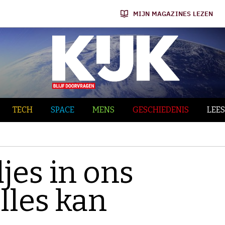
MIJN MAGAZINES LEZEN
TECH
SPACE
MENS
GESCHIEDENIS
LEES
djes in ons
lles kan