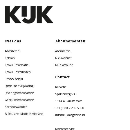
Over ons
Abonnementen
Adverteren
Abonneren
Colofon
Nieuwsbrief
Cookie informatie
Mijn account
Cookie Instellingen
Contact
Privacy beleid
Disclaimer/vrijwaring
Redactie
Leveringsvoorwaarden
Spaklerweg 53
Gebruiksvoorwaarden
1114 AE Amsterdam
Spelvoorwaarden
+31 (0)20 – 210 5300
© Roularta Media Nederland
info@kijkmagazine.nl
Klantenservice