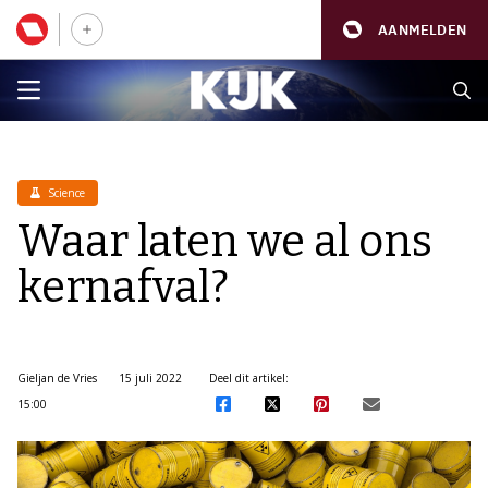
AANMELDEN
Science
Waar laten we al ons
kernafval?
Gieljan de Vries
15 juli 2022
Deel dit artikel:
15:00