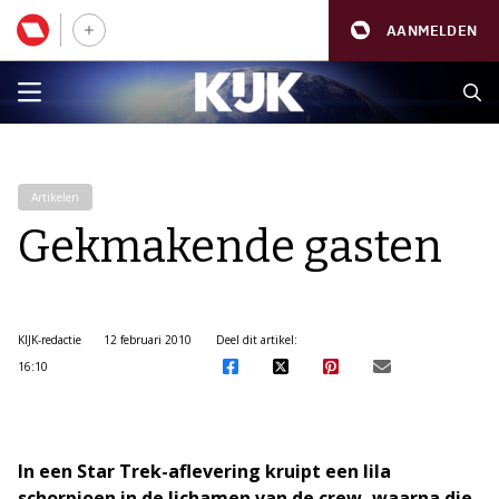
AANMELDEN
Artikelen
Gekmakende gasten
KIJK-redactie
12 februari 2010
Deel dit artikel:
16:10
In een Star Trek-aflevering kruipt een lila
schorpioen in de lichamen van de crew, waarna die