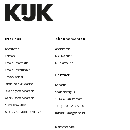
Over ons
Abonnementen
Adverteren
Abonneren
Colofon
Nieuwsbrief
Cookie informatie
Mijn account
Cookie Instellingen
Contact
Privacy beleid
Disclaimer/vrijwaring
Redactie
Leveringsvoorwaarden
Spaklerweg 53
Gebruiksvoorwaarden
1114 AE Amsterdam
Spelvoorwaarden
+31 (0)20 – 210 5300
© Roularta Media Nederland
info@kijkmagazine.nl
Klantenservice