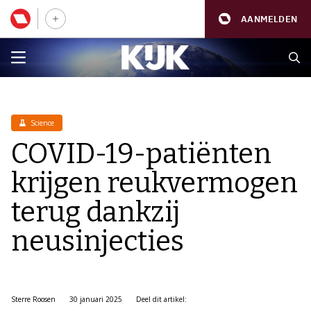
AANMELDEN
Science
COVID-19-patiënten
krijgen reukvermogen
terug dankzij
neusinjecties
Sterre Roosen
30 januari 2025
Deel dit artikel: