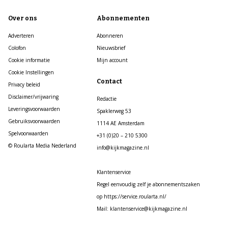
Over ons
Abonnementen
Adverteren
Abonneren
Colofon
Nieuwsbrief
Cookie informatie
Mijn account
Cookie Instellingen
Contact
Privacy beleid
Disclaimer/vrijwaring
Redactie
Leveringsvoorwaarden
Spaklerweg 53
Gebruiksvoorwaarden
1114 AE Amsterdam
Spelvoorwaarden
+31 (0)20 – 210 5300
© Roularta Media Nederland
info@kijkmagazine.nl
Klantenservice
Regel eenvoudig zelf je abonnementszaken
op https://service.roularta.nl/
Mail: klantenservice@kijkmagazine.nl