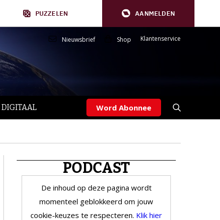
PUZZELEN
AANMELDEN
Klantenservice
Nieuwsbrief
Shop
 DIGITAAL
Word Abonnee
PODCAST
De inhoud op deze pagina wordt
momenteel geblokkeerd om jouw
cookie-keuzes te respecteren.
Klik hier