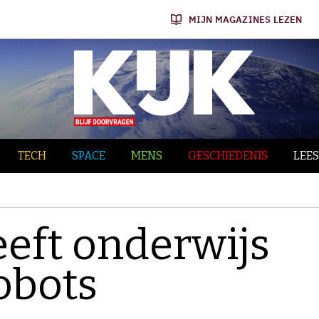
MIJN MAGAZINES LEZEN
TECH
SPACE
MENS
GESCHIEDENIS
LEES
eeft onderwijs
obots