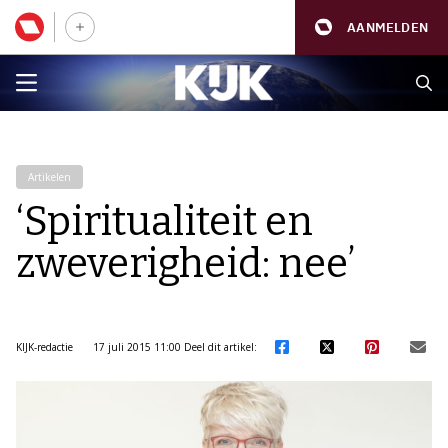
AANMELDEN
Artikelen
‘Spiritualiteit en
zweverigheid: nee’
KIJK-redactie
17 juli 2015 11:00
Deel dit artikel: