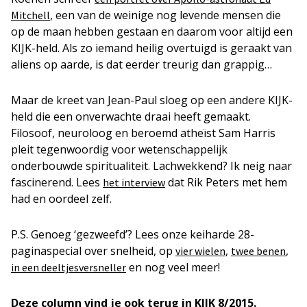
, een van de weinige nog levende mensen die
Mitchell
op de maan hebben gestaan en daarom voor altijd een
KIJK-held. Als zo iemand heilig overtuigd is geraakt van
aliens op aarde, is dat eerder treurig dan grappig…
Maar de kreet van Jean-Paul sloeg op een andere KIJK-
held die een onverwachte draai heeft gemaakt.
Filosoof, neuroloog en beroemd atheïst Sam Harris
pleit tegenwoordig voor wetenschappelijk
onderbouwde spiritualiteit. Lachwekkend? Ik neig naar
fascinerend. Lees
dat Rik Peters met hem
het interview
had en oordeel zelf.
P.S. Genoeg ‘gezweefd’? Lees onze keiharde 28-
paginaspecial over snelheid, op
,
,
vier wielen
twee benen
en nog veel meer!
in een deeltjesversneller
Deze column vind je ook terug in KIJK 8/2015.