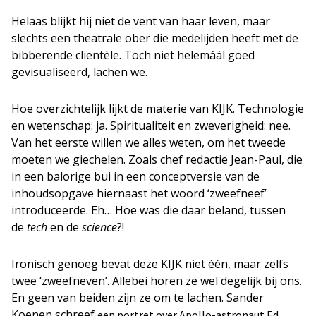
Helaas blijkt hij niet de vent van haar leven, maar
slechts een theatrale ober die medelijden heeft met de
bibberende clientèle. Toch niet helemáál goed
gevisualiseerd, lachen we.
Hoe overzichtelijk lijkt de materie van KIJK. Technologie
en wetenschap: ja. Spiritualiteit en zweverigheid: nee.
Van het eerste willen we alles weten, om het tweede
moeten we giechelen. Zoals chef redactie Jean-Paul, die
in een balorige bui in een conceptversie van de
inhoudsopgave hiernaast het woord ‘zweefneef’
introduceerde. Eh… Hoe was die daar beland, tussen
de
tech
en de
science
?!
Ironisch genoeg bevat deze KIJK niet één, maar zelfs
twee ‘zweefneven’. Allebei horen ze wel degelijk bij ons.
En geen van beiden zijn ze om te lachen. Sander
Koenen schreef
een portret over Apollo-astronaut Ed