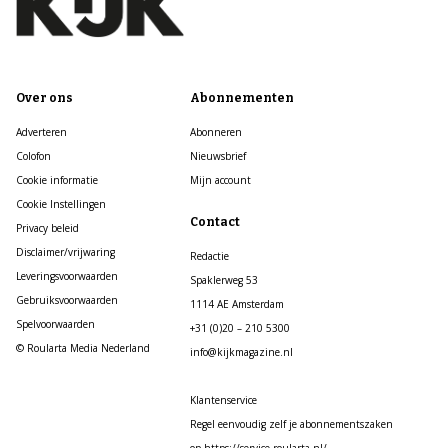
Over ons
Abonnementen
Adverteren
Abonneren
Colofon
Nieuwsbrief
Cookie informatie
Mijn account
Cookie Instellingen
Contact
Privacy beleid
Disclaimer/vrijwaring
Redactie
Leveringsvoorwaarden
Spaklerweg 53
Gebruiksvoorwaarden
1114 AE Amsterdam
Spelvoorwaarden
+31 (0)20 – 210 5300
© Roularta Media Nederland
info@kijkmagazine.nl
Klantenservice
Regel eenvoudig zelf je abonnementszaken