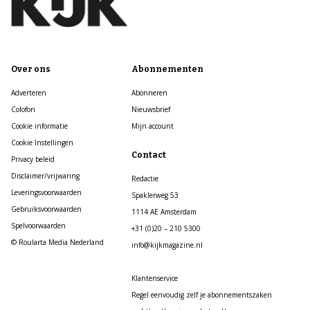
Over ons
Abonnementen
Adverteren
Abonneren
Colofon
Nieuwsbrief
Cookie informatie
Mijn account
Cookie Instellingen
Contact
Privacy beleid
Disclaimer/vrijwaring
Redactie
Leveringsvoorwaarden
Spaklerweg 53
Gebruiksvoorwaarden
1114 AE Amsterdam
Spelvoorwaarden
+31 (0)20 – 210 5300
© Roularta Media Nederland
info@kijkmagazine.nl
Klantenservice
Regel eenvoudig zelf je abonnementszaken