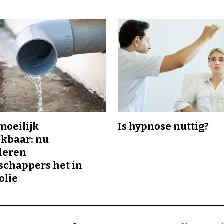
 moeilijk
Is hypnose nuttig?
kbaar: nu
deren
chappers het in
olie