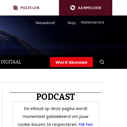
PUZZELEN
AANMELDEN
Klantenservice
Nieuwsbrief
Shop
 DIGITAAL
Word Abonnee
PODCAST
De inhoud op deze pagina wordt
momenteel geblokkeerd om jouw
cookie-keuzes te respecteren.
Klik hier