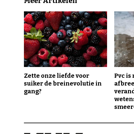
Meer Artikelen
Zette onze liefde voor
Pvc is
suiker de breinevolutie in
afbree
gang?
veran
wetens
smeer