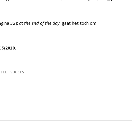
agina 32):
at the end of the day
‘gaat het toch om
.
K 5/2010
EEL
SUCCES