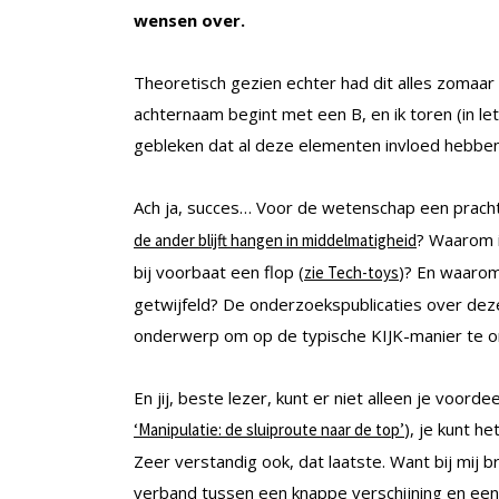
wensen over.
Theoretisch gezien echter had dit alles zomaar g
achternaam begint met een B, en ik toren (in let
gebleken dat al deze elementen invloed hebben
Ach ja, succes… Voor de wetenschap een prach
? Waarom 
de ander blijft hangen in middelmatigheid
bij voorbaat een flop (
)? En waarom 
zie Tech-toys
getwijfeld? De onderzoekspublicaties over deze
onderwerp om op de typische KIJK-manier te on
En jij, beste lezer, kunt er niet alleen je voor
), je kunt h
‘Manipulatie: de sluiproute naar de top’
Zeer verstandig ook, dat laatste. Want bij mij bra
verband tussen een knappe verschijning en een h