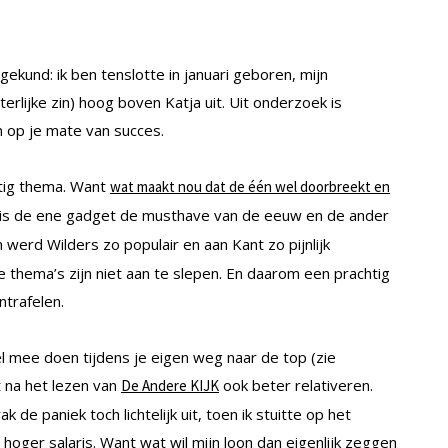
ekund: ik ben tenslotte in januari geboren, mijn
terlijke zin) hoog boven Katja uit. Uit onderzoek is
 op je mate van succes.
tig thema. Want
wat maakt nou dat de één wel doorbreekt en
is de ene gadget de musthave van de eeuw en de ander
werd Wilders zo populair en aan Kant zo pijnlijk
 thema’s zijn niet aan te slepen. En daarom een prachtig
trafelen.
deel mee doen tijdens je eigen weg naar de top (zie
et na het lezen van
ook beter relativeren.
De Andere KIJK
k de paniek toch lichtelijk uit, toen ik stuitte op het
oger salaris. Want wat wil mijn loon dan eigenlijk zeggen