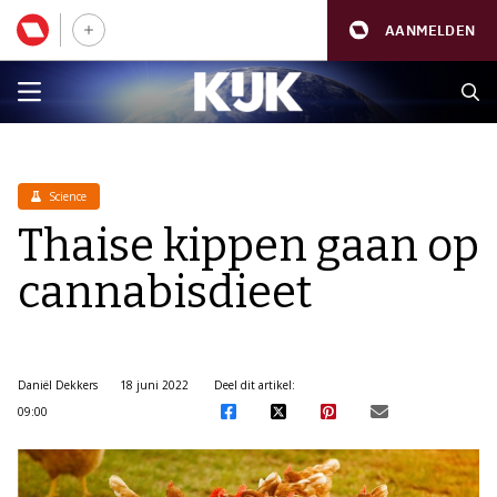
AANMELDEN
Science
Thaise kippen gaan op
cannabisdieet
Daniël Dekkers
18 juni 2022
Deel dit artikel:
09:00