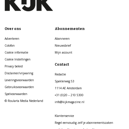
Over ons
Abonnementen
Adverteren
Abonneren
Colofon
Nieuwsbrief
Cookie informatie
Mijn account
Cookie Instellingen
Contact
Privacy beleid
Disclaimer/vrijwaring
Redactie
Leveringsvoorwaarden
Spaklerweg 53
Gebruiksvoorwaarden
1114 AE Amsterdam
Spelvoorwaarden
+31 (0)20 – 210 5300
© Roularta Media Nederland
info@kijkmagazine.nl
Klantenservice
Regel eenvoudig zelf je abonnementszaken