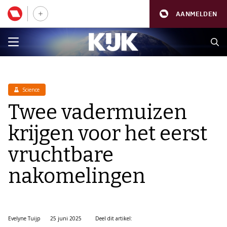
AANMELDEN
Science
Twee vadermuizen
krijgen voor het eerst
vruchtbare
nakomelingen
Evelyne Tuijp
25 juni 2025
Deel dit artikel: