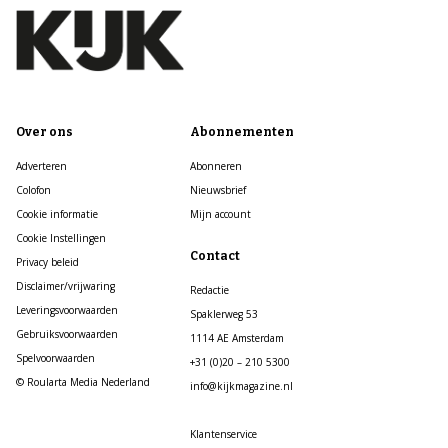
Over ons
Abonnementen
Adverteren
Abonneren
Colofon
Nieuwsbrief
Cookie informatie
Mijn account
Cookie Instellingen
Contact
Privacy beleid
Disclaimer/vrijwaring
Redactie
Leveringsvoorwaarden
Spaklerweg 53
Gebruiksvoorwaarden
1114 AE Amsterdam
Spelvoorwaarden
+31 (0)20 – 210 5300
© Roularta Media Nederland
info@kijkmagazine.nl
Klantenservice