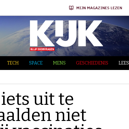
MIJN MAGAZINES LEZEN
TECH
SPACE
MENS
GESCHIEDENIS
LEES
ets uit te
aalden niet