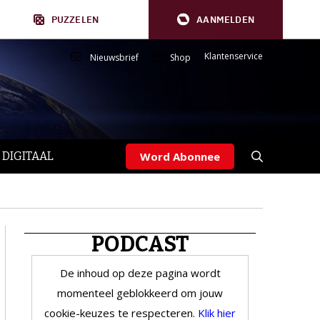
PUZZELEN
AANMELDEN
Klantenservice
Nieuwsbrief
Shop
 DIGITAAL
Word Abonnee
PODCAST
De inhoud op deze pagina wordt
momenteel geblokkeerd om jouw
cookie-keuzes te respecteren.
Klik hier