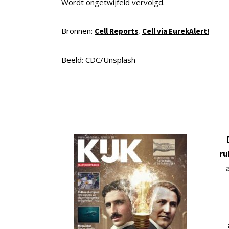
Wordt ongetwijfeld vervolgd.
Bronnen:
,
Cell Reports
Cell via EurekAlert!
Beeld: CDC/Unsplash
ru