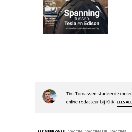
Tim Tomassen studeerde molecul
online redacteur bij KIJK.
LEES AL
LEES MEER OVER
VACCIN
VACCINATIE
VACCINS