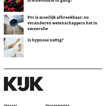
breinevolutie in gang?
Pvc is moeilijk afbreekbaar: nu
veranderen wetenschappers het in
smeerolie
Is hypnose nuttig?
Over ons
Abonnementen