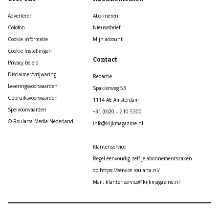
Adverteren
Abonneren
Colofon
Nieuwsbrief
Cookie informatie
Mijn account
Cookie Instellingen
Contact
Privacy beleid
Disclaimer/vrijwaring
Redactie
Leveringsvoorwaarden
Spaklerweg 53
Gebruiksvoorwaarden
1114 AE Amsterdam
Spelvoorwaarden
+31 (0)20 – 210 5300
© Roularta Media Nederland
info@kijkmagazine.nl
Klantenservice
Regel eenvoudig zelf je abonnementszaken
op https://service.roularta.nl/
Mail: klantenservice@kijkmagazine.nl