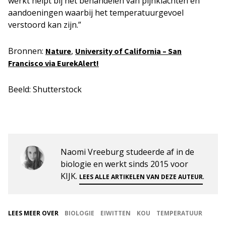
werkt helpt bij het behandelen van pijnklachten en
aandoeningen waarbij het temperatuurgevoel
verstoord kan zijn.”
Bronnen:
,
Nature
University of California – San
Francisco via EurekAlert!
Beeld: Shutterstock
Naomi Vreeburg studeerde af in de
biologie en werkt sinds 2015 voor
KIJK.
.
LEES ALLE ARTIKELEN VAN DEZE AUTEUR
LEES MEER OVER
BIOLOGIE
EIWITTEN
KOU
TEMPERATUUR