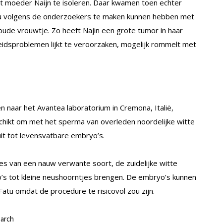
it moeder Naijn te isoleren. Daar kwamen toen echter
ou volgens de onderzoekers te maken kunnen hebben met
 oude vrouwtje. Zo heeft Najin een grote tumor in haar
idsproblemen lijkt te veroorzaken, mogelijk rommelt met
n naar het Avantea laboratorium in Cremona, Italië,
eschikt om met het sperma van overleden noordelijke witte
it tot levensvatbare embryo’s.
es van een nauw verwante soort, de zuidelijke witte
’s tot kleine neushoorntjes brengen. De embryo’s kunnen
Fatu omdat de procedure te risicovol zou zijn.
earch