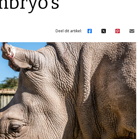
bryo’s
Deel dit artikel: