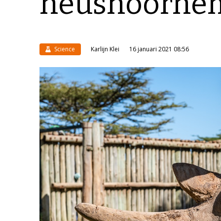
neushoornem
Science
Karlijn Klei
16 januari 2021 08:56