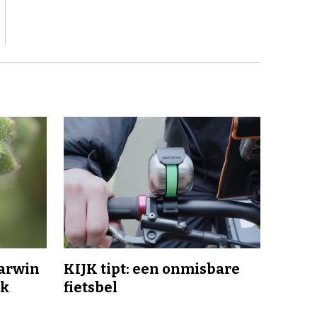
Darwin
KIJK tipt: een onmisbare
jk
fietsbel