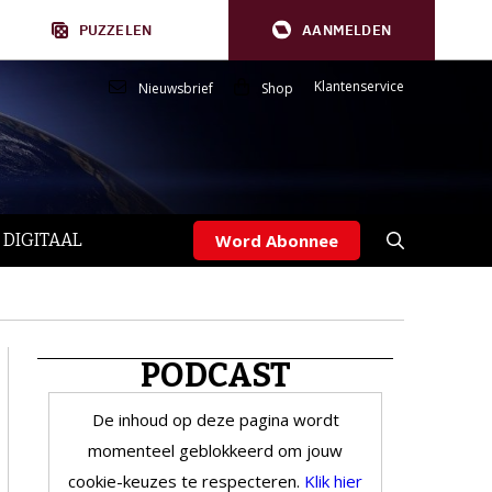
PUZZELEN
AANMELDEN
Klantenservice
Nieuwsbrief
Shop
 DIGITAAL
Word Abonnee
PODCAST
De inhoud op deze pagina wordt
momenteel geblokkeerd om jouw
cookie-keuzes te respecteren.
Klik hier