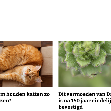
m houden katten zo
Dit vermoeden van 
ozen?
is na 150 jaar eindeli
bevestigd