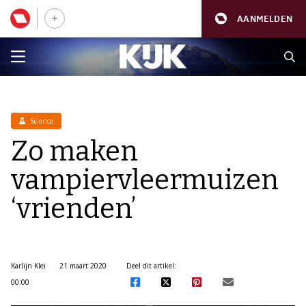
AANMELDEN
Science
Zo maken
vampiervleermuizen
‘vrienden’
Karlijn Klei
21 maart 2020
Deel dit artikel:
00:00