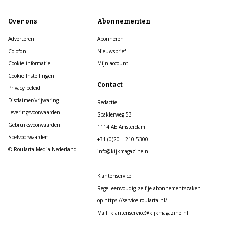
Over ons
Abonnementen
Adverteren
Abonneren
Colofon
Nieuwsbrief
Cookie informatie
Mijn account
Cookie Instellingen
Contact
Privacy beleid
Disclaimer/vrijwaring
Redactie
Leveringsvoorwaarden
Spaklerweg 53
Gebruiksvoorwaarden
1114 AE Amsterdam
Spelvoorwaarden
+31 (0)20 – 210 5300
© Roularta Media Nederland
info@kijkmagazine.nl
Klantenservice
Regel eenvoudig zelf je abonnementszaken
op https://service.roularta.nl/
Mail: klantenservice@kijkmagazine.nl