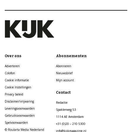
Over ons
Abonnementen
Adverteren
Abonneren
Colofon
Nieuwsbrief
Cookie informatie
Mijn account
Cookie Instellingen
Contact
Privacy beleid
Disclaimer/vrijwaring
Redactie
Leveringsvoorwaarden
Spaklerweg 53
Gebruiksvoorwaarden
1114 AE Amsterdam
Spelvoorwaarden
+31 (0)20 – 210 5300
© Roularta Media Nederland
info@kijkmagazine.nl