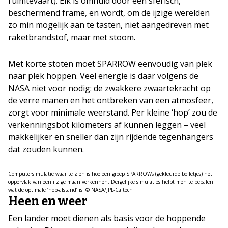
ruimtevaart). Elk is omhuld door een sferisch,
beschermend frame, en wordt, om de ijzige werelden
zo min mogelijk aan te tasten, niet aangedreven met
raketbrandstof, maar met stoom.
Met korte stoten moet SPARROW eenvoudig van plek
naar plek hoppen. Veel energie is daar volgens de
NASA niet voor nodig: de zwakkere zwaartekracht op
de verre manen en het ontbreken van een atmosfeer,
zorgt voor minimale weerstand. Per kleine ‘hop’ zou de
verkenningsbot kilometers af kunnen leggen – veel
makkelijker en sneller dan zijn rijdende tegenhangers
dat zouden kunnen.
Computersimulatie waar te zien is hoe een groep SPARROWs (gekleurde bolletjes) het
oppervlak van een ijzige maan verkennen. Dergelijke simulaties helpt men te bepalen
wat de optimale ‘hop-afstand’ is. © NASA/JPL-Caltech
Heen en weer
Een lander moet dienen als basis voor de hoppende