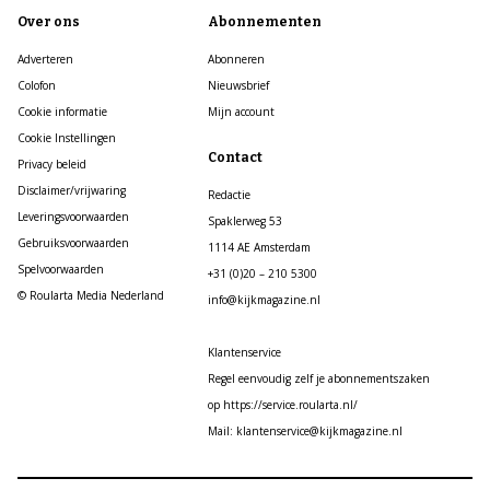
Over ons
Abonnementen
Adverteren
Abonneren
Colofon
Nieuwsbrief
Cookie informatie
Mijn account
Cookie Instellingen
Contact
Privacy beleid
Disclaimer/vrijwaring
Redactie
Leveringsvoorwaarden
Spaklerweg 53
Gebruiksvoorwaarden
1114 AE Amsterdam
Spelvoorwaarden
+31 (0)20 – 210 5300
© Roularta Media Nederland
info@kijkmagazine.nl
Klantenservice
Regel eenvoudig zelf je abonnementszaken
op https://service.roularta.nl/
Mail: klantenservice@kijkmagazine.nl