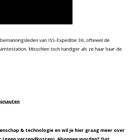
e bemanningsleden van ISS-Expeditie 36, oftewel de
uimtestation. Misschien toch handiger als ze haar haar de
ronauten
enschap & technologie en wil je hier graag meer over
 (geen verzendkosten). Abonnee worden? Dat