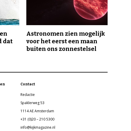
men
Astronomen zien mogelijk
d dat
voor het eerst een maan
buiten ons zonnestelsel
en
Contact
Redactie
Spaklerweg 53
1114 AE Amsterdam
+31 (0)20 – 210 5300
info@kijkmagazine.nl