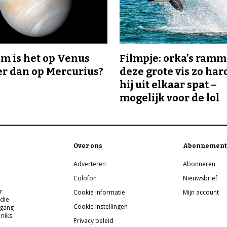
m is het op Venus
Filmpje: orka’s ram
r dan op Mercurius?
deze grote vis zo har
hij uit elkaar spat –
mogelijk voor de lol
Over ons
Abonnement
Adverteren
Abonneren
Colofon
Nieuwsbrief
r
Cookie informatie
Mijn account
 die
Cookie Instellingen
pgang
 niks
Privacy beleid