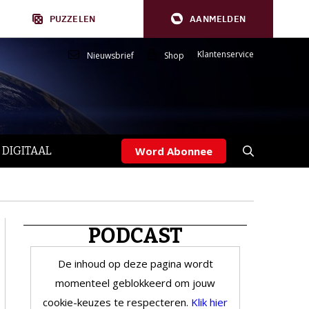
PUZZELEN
AANMELDEN
Klantenservice
Nieuwsbrief
Shop
 DIGITAAL
Word Abonnee
PODCAST
De inhoud op deze pagina wordt
momenteel geblokkeerd om jouw
cookie-keuzes te respecteren.
Klik hier