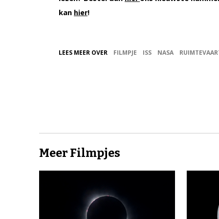
kan
!
hier
LEES MEER OVER
FILMPJE
ISS
NASA
RUIMTEVAAR
Meer Filmpjes