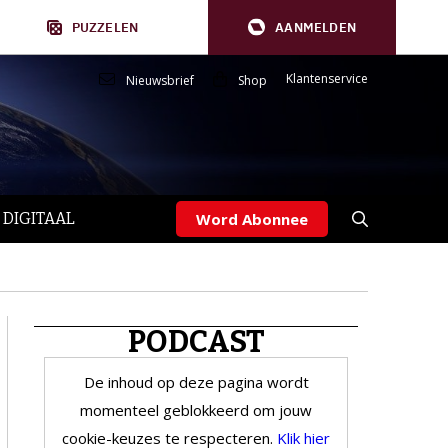
PUZZELEN
AANMELDEN
Klantenservice
Nieuwsbrief
Shop
 DIGITAAL
Word Abonnee
PODCAST
De inhoud op deze pagina wordt
momenteel geblokkeerd om jouw
cookie-keuzes te respecteren.
Klik hier