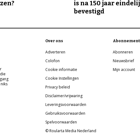
ozen?
is na 150 jaar eindeli
bevestigd
Over ons
Abonnement
Adverteren
Abonneren
Colofon
Nieuwsbrief
r
Cookie informatie
Mijn account
 die
Cookie Instellingen
pgang
 niks
Privacy beleid
Disclaimer/vrijwaring
Leveringsvoorwaarden
Gebruiksvoorwaarden
Spelvoorwaarden
© Roularta Media Nederland