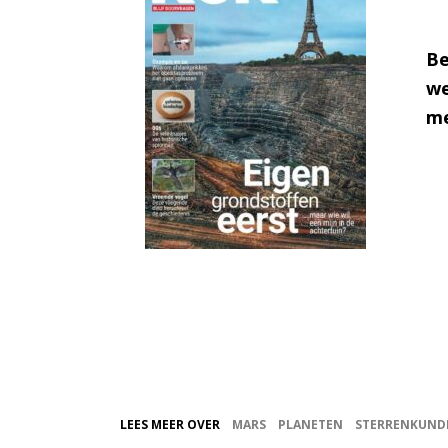
Be
we
me
LEES MEER OVER
MARS
PLANETEN
STERRENKUND