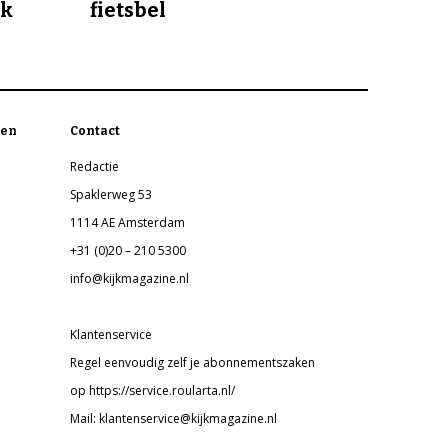
jk
fietsbel
en
Contact
Redactie
Spaklerweg 53
1114 AE Amsterdam
+31 (0)20 – 210 5300
info@kijkmagazine.nl
Klantenservice
Regel eenvoudig zelf je abonnementszaken
op https://service.roularta.nl/
Mail: klantenservice@kijkmagazine.nl