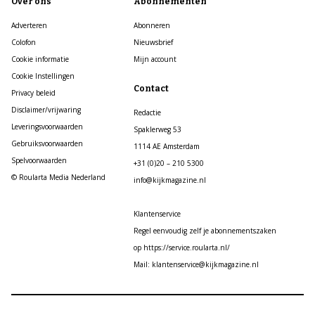
Over ons
Abonnementen
Adverteren
Abonneren
Colofon
Nieuwsbrief
Cookie informatie
Mijn account
Cookie Instellingen
Contact
Privacy beleid
Disclaimer/vrijwaring
Redactie
Leveringsvoorwaarden
Spaklerweg 53
Gebruiksvoorwaarden
1114 AE Amsterdam
Spelvoorwaarden
+31 (0)20 – 210 5300
© Roularta Media Nederland
info@kijkmagazine.nl
Klantenservice
Regel eenvoudig zelf je abonnementszaken
op https://service.roularta.nl/
Mail: klantenservice@kijkmagazine.nl