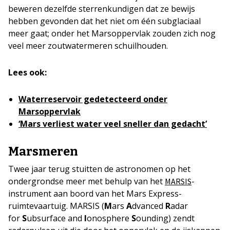
beweren dezelfde sterrenkundigen dat ze bewijs
hebben gevonden dat het niet om één subglaciaal
meer gaat; onder het Marsoppervlak zouden zich nog
veel meer zoutwatermeren schuilhouden.
Lees ook:
Waterreservoir gedetecteerd onder
Marsoppervlak
‘Mars verliest water veel sneller dan gedacht’
Marsmeren
Twee jaar terug stuitten de astronomen op het
ondergrondse meer met behulp van het
-
MARSIS
instrument aan boord van het Mars Express-
ruimtevaartuig. MARSIS (
M
ars
A
dvanced
R
adar
for
S
ubsurface and
I
onosphere
S
ounding) zendt