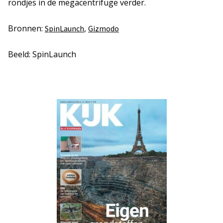
rondjes in de megacentrifuge verder.
Bronnen:
,
SpinLaunch
Gizmodo
Beeld: SpinLaunch