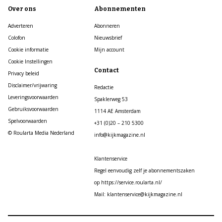
Over ons
Abonnementen
Adverteren
Abonneren
Colofon
Nieuwsbrief
Cookie informatie
Mijn account
Cookie Instellingen
Contact
Privacy beleid
Disclaimer/vrijwaring
Redactie
Leveringsvoorwaarden
Spaklerweg 53
Gebruiksvoorwaarden
1114 AE Amsterdam
Spelvoorwaarden
+31 (0)20 – 210 5300
© Roularta Media Nederland
info@kijkmagazine.nl
Klantenservice
Regel eenvoudig zelf je abonnementszaken
op https://service.roularta.nl/
Mail: klantenservice@kijkmagazine.nl