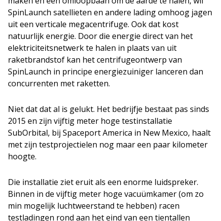
maken en een omloopbaan om de aarde te halen, wil
SpinLaunch satellieten en andere lading omhoog jagen
uit een verticale megacentrifuge. Ook dat kost
natuurlijk energie. Door die energie direct van het
elektriciteitsnetwerk te halen in plaats van uit
raketbrandstof kan het centrifugeontwerp van
SpinLaunch in principe energiezuiniger lanceren dan
concurrenten met raketten.
Niet dat dat al is gelukt. Het bedrijfje bestaat pas sinds
2015 en zijn vijftig meter hoge testinstallatie
SubOrbital, bij Spaceport America in New Mexico, haalt
met zijn testprojectielen nog maar een paar kilometer
hoogte.
Die installatie ziet eruit als een enorme luidspreker.
Binnen in de vijftig meter hoge vacuümkamer (om zo
min mogelijk luchtweerstand te hebben) racen
testladingen rond aan het eind van een tientallen