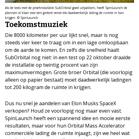
Als de tests met de proefinstallatie SubOrbital goed uitpakken, heeft SpinLaunch de
plannen al klaar voor een grotere versie die daadwerkelijk lading de ruimte in kan
krijgen. © SpinLaunch
Toekomstmuziek
Die 8000 kilometer per uur lijkt snel, maar is nog
steeds vier keer te traag om in een lage omloopbaan
om de aarde te komen. En zelfs die snelheid haalt
SubOrbital nog niet: in een test op 22 oktober draaide
de installatie op twintig procent van zijn
maximumvermogen. Grote broer Orbital (die voorlopig
alleen op papier bestaat) moet daadwerkelijk ladingen
tot 200 kilogram de ruimte in krijgen.
Dus nu snel je aandelen van Elon Musks SpaceX
verkopen? Houd ze voorlopig nog maar even vast.
SpinLaunch heeft een spannend idee en mooie eerste
resultaten, maar voor hun Orbital Mass Accelerator
commerciële lading de ruimte injaagt, zijn we heel wat