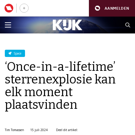
AANMELDEN
Space
‘Once-in-a-lifetime’
sterrenexplosie kan
elk moment
plaatsvinden
Tim Tomassen
15 juli 2024
Deel dit artikel: