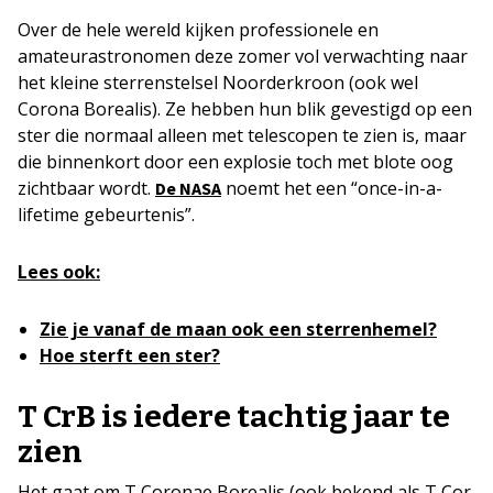
Over de hele wereld kijken professionele en
amateurastronomen deze zomer vol verwachting naar
het kleine sterrenstelsel Noorderkroon (ook wel
Corona Borealis). Ze hebben hun blik gevestigd op een
ster die normaal alleen met telescopen te zien is, maar
die binnenkort door een explosie toch met blote oog
zichtbaar wordt.
noemt het een “once-in-a-
De NASA
lifetime gebeurtenis”.
Lees ook:
Zie je vanaf de maan ook een sterrenhemel?
Hoe sterft een ster?
T CrB is iedere tachtig jaar te
zien
Het gaat om T Coronae Borealis (ook bekend als T Cor