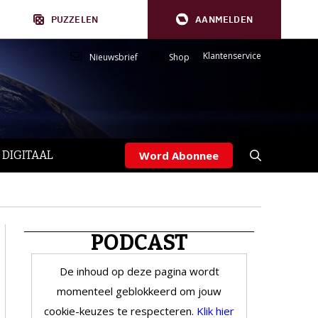
PUZZELEN
AANMELDEN
Klantenservice
Nieuwsbrief
Shop
 DIGITAAL
Word Abonnee
PODCAST
De inhoud op deze pagina wordt
momenteel geblokkeerd om jouw
cookie-keuzes te respecteren.
Klik hier