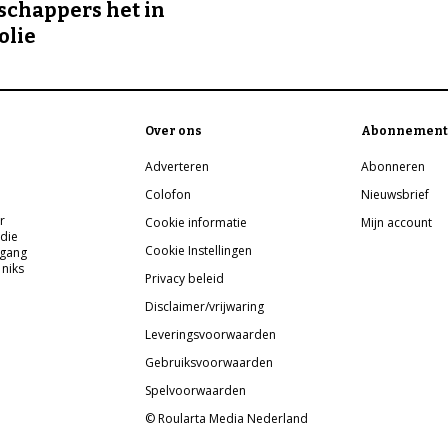
chappers het in
olie
Over ons
Abonnement
Adverteren
Abonneren
Colofon
Nieuwsbrief
r
Cookie informatie
Mijn account
 die
Cookie Instellingen
pgang
 niks
Privacy beleid
Disclaimer/vrijwaring
Leveringsvoorwaarden
Gebruiksvoorwaarden
Spelvoorwaarden
© Roularta Media Nederland