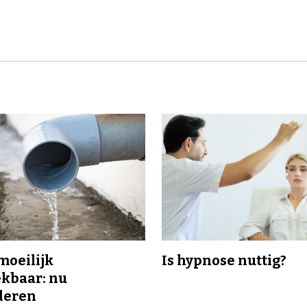
 moeilijk
Is hypnose nuttig?
kbaar: nu
deren