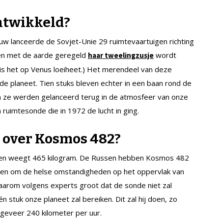
ontwikkeld?
euw lanceerde de Sovjet-Unie 29 ruimtevaartuigen richting
en met de aarde geregeld
wordt
haar tweelingzusje
o is het op Venus loeiheet.) Het merendeel van deze
e planeet. Tien stuks bleven echter in een baan rond de
in ze werden gelanceerd terug in de atmosfeer van onze
ruimtesonde die in 1972 de lucht in ging.
 over Kosmos 482?
r en weegt 465 kilogram. De Russen hebben Kosmos 482
rpen om de helse omstandigheden op het oppervlak van
daarom volgens experts groot dat de sonde niet zal
 stuk onze planeet zal bereiken. Dit zal hij doen, zo
geveer 240 kilometer per uur.