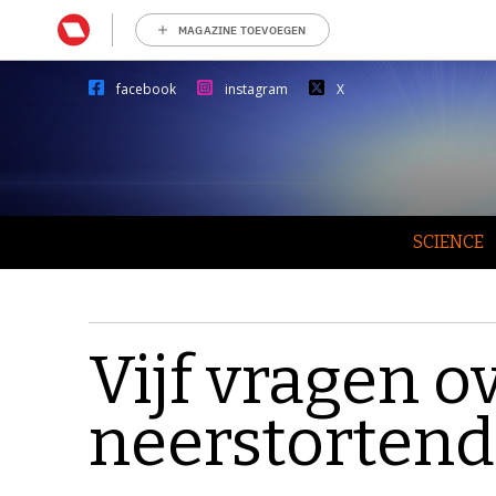
MAGAZINE TOEVOEGEN
facebook
instagram
X
SCIENCE
Vijf vragen o
neerstorten