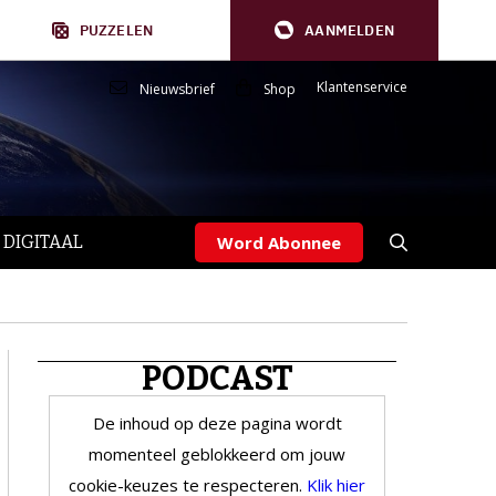
PUZZELEN
AANMELDEN
Klantenservice
Nieuwsbrief
Shop
 DIGITAAL
Word Abonnee
PODCAST
De inhoud op deze pagina wordt
momenteel geblokkeerd om jouw
cookie-keuzes te respecteren.
Klik hier