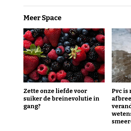
Meer Space
Zette onze liefde voor
Pvc is
suiker de breinevolutie in
afbree
gang?
veran
wetens
smeer