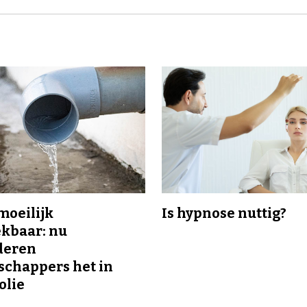
 moeilijk
Is hypnose nuttig?
kbaar: nu
deren
chappers het in
olie