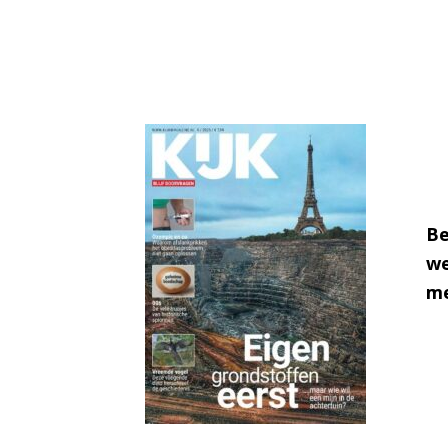
Be
we
me