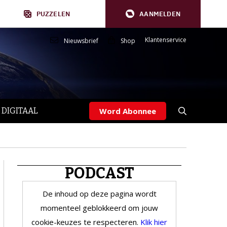
PUZZELEN
AANMELDEN
Klantenservice
Nieuwsbrief
Shop
 DIGITAAL
Word Abonnee
PODCAST
De inhoud op deze pagina wordt
momenteel geblokkeerd om jouw
cookie-keuzes te respecteren.
Klik hier