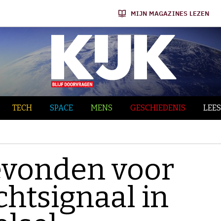
MIJN MAGAZINES LEZEN
TECH
SPACE
MENS
GESCHIEDENIS
LEES
evonden voor
chtsignaal in