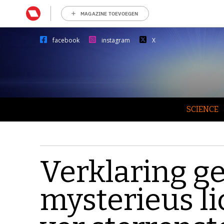
MAGAZINE TOEVOEGEN
facebook
instagram
X
SCIENCE
Verklaring g
mysterieus li