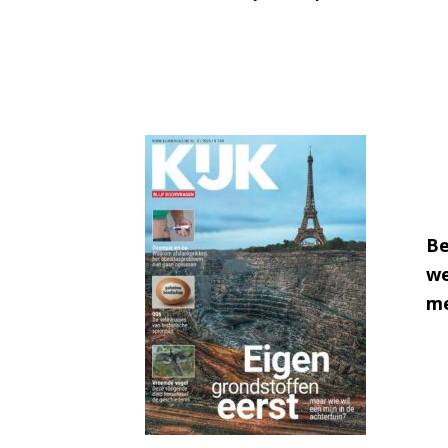
Be
we
me